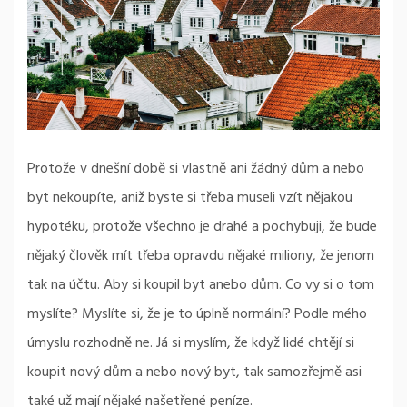
Protože v dnešní době si vlastně ani žádný dům a nebo
byt nekoupíte, aniž byste si třeba museli vzít nějakou
hypotéku, protože všechno je drahé a pochybuji, že bude
nějaký člověk mít třeba opravdu nějaké miliony, že jenom
tak na účtu. Aby si koupil byt anebo dům. Co vy si o tom
myslíte? Myslíte si, že je to úplně normální? Podle mého
úmyslu rozhodně ne. Já si myslím, že když lidé chtějí si
koupit nový dům a nebo nový byt, tak samozřejmě asi
také už mají nějaké našetřené peníze.