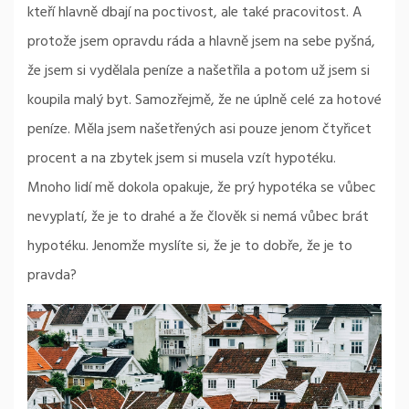
kteří hlavně dbají na poctivost, ale také pracovitost. A
protože jsem opravdu ráda a hlavně jsem na sebe pyšná,
že jsem si vydělala peníze a našetřila a potom už jsem si
koupila malý byt. Samozřejmě, že ne úplně celé za hotové
peníze. Měla jsem našetřených asi pouze jenom čtyřicet
procent a na zbytek jsem si musela vzít hypotéku.
Mnoho lidí mě dokola opakuje, že prý hypotéka se vůbec
nevyplatí, že je to drahé a že člověk si nemá vůbec brát
hypotéku. Jenomže myslíte si, že je to dobře, že je to
pravda?