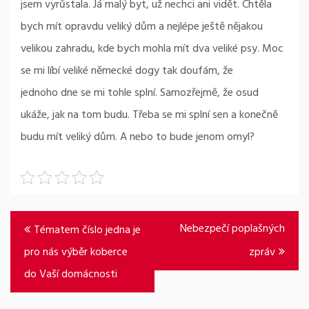
jsem vyrůstala. Já malý byt, už nechci ani vidět. Chtěla
bych mít opravdu veliký dům a nejlépe ještě nějakou
velikou zahradu, kde bych mohla mít dva veliké psy. Moc
se mi líbí veliké německé dogy tak doufám, že
jednoho dne se mi tohle splní. Samozřejmě, že osud
ukáže, jak na tom budu. Třeba se mi splní sen a konečně
budu mít veliký dům. A nebo to bude jenom omyl?
Navigace
Nebezpečí poplašných
Tématem číslo jedna je
pro
pro nás výběr koberce
zpráv
příspěvek
do Vaší domácnosti