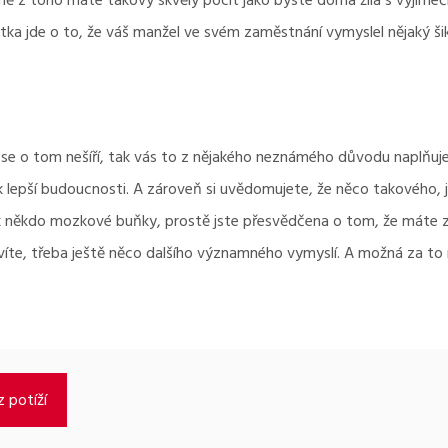
ejně z toho máte takový skvělý pocit jako byste doma žila s výjime
rátka jde o to, že váš manžel ve svém zaměstnání vymyslel
nějaký š
 se o tom nešíří, tak vás to z nějakého neznámého důvodu naplňuje r
 k lepší budoucnosti. A zároveň si uvědomujete, že něco takového, 
tak někdo mozkové buňky, prostě jste přesvědčena o tom, že máte
vy víte, třeba ještě něco dalšího významného vymyslí. A možná za t
 potíží