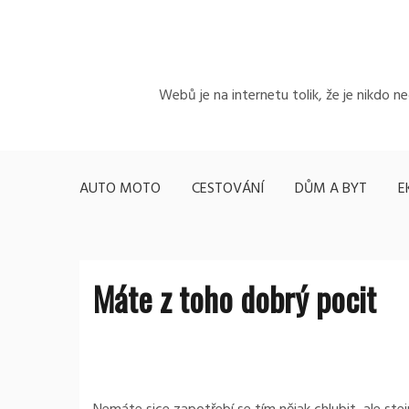
Skip
to
content
Webů je na internetu tolik, že je nikdo n
AUTO MOTO
CESTOVÁNÍ
DŮM A BYT
E
Máte z toho dobrý pocit