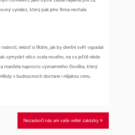
čným člověkem, jako byste zažila nějakou poctu,
ikovný vynález
, který pak jeho firma nechala
adostí, neboť si říkáte, jak by dnešní svět vypadal
jak vymyslet něco zcela nového, na co ještě nikdo
 za manžela naprosto významného člověka, který
o někdy v budoucnosti dostane i nějakou cenu.
Nezaskočí nás ani vaše velké zakázky