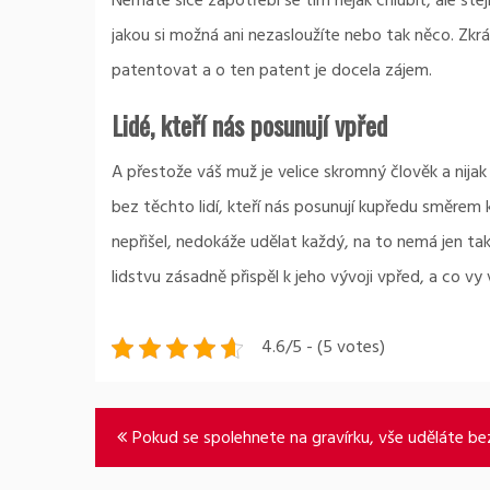
Nemáte sice zapotřebí se tím nějak chlubit, ale st
jakou si možná ani nezasloužíte nebo tak něco. Zk
patentovat a o ten patent je docela zájem.
Lidé, kteří nás posunují vpřed
A přestože váš muž je velice skromný člověk a nijak
bez těchto lidí, kteří nás posunují kupředu směrem
nepřišel, nedokáže udělat každý, na to nemá jen 
lidstvu zásadně přispěl k jeho vývoji vpřed, a co 
4.6/5 - (5 votes)
Navigace
Pokud se spolehnete na gravírku, vše uděláte bez
pro