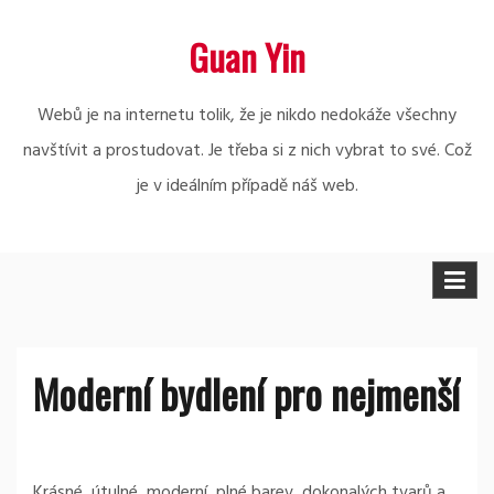
Skip
Guan Yin
to
content
Webů je na internetu tolik, že je nikdo nedokáže všechny
navštívit a prostudovat. Je třeba si z nich vybrat to své. Což
je v ideálním případě náš web.
Moderní bydlení pro nejmenší
Krásné, útulné, moderní, plné barev, dokonalých tvarů a