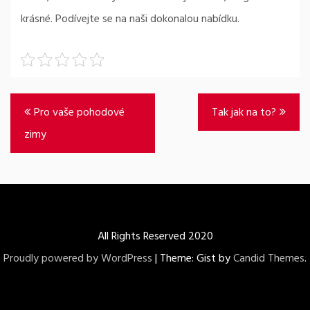
krásné. Podívejte se na naši dokonalou nabídku.
Navigace
Pro vaše pohodové
Tak jak na to?
pro
zimy
příspěvek
All Rights Reserved 2020
Proudly powered by WordPress
|
Theme: Gist by
Candid Themes
.