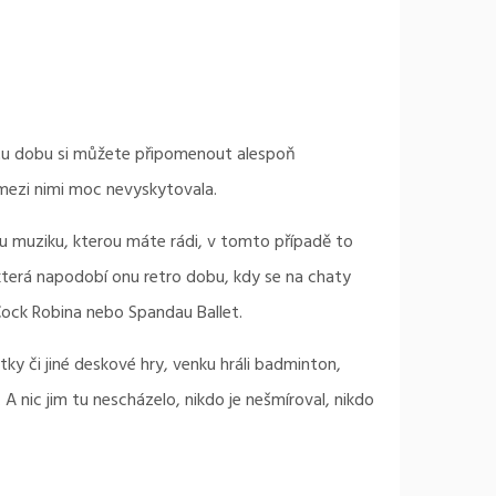
, tu dobu si můžete připomenout alespoň
 mezi nimi moc nevyskytovala.
 muziku, kterou máte rádi, v tomto případě to
která napodobí onu retro dobu, kdy se na chaty
Cock Robina nebo Spandau Ballet.
ky či jiné deskové hry, venku hráli badminton,
 A nic jim tu nescházelo, nikdo je nešmíroval, nikdo