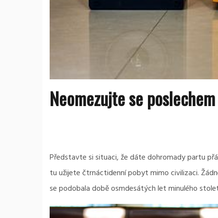
Neomezujte se poslechem 
Představte si situaci, že dáte dohromady partu přát
tu užijete čtrnáctidenní pobyt mimo civilizaci. Žád
se podobala době osmdesátých let minulého stolet