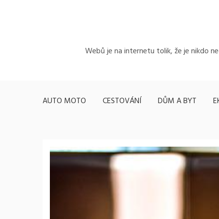
Skip
to
content
Webů je na internetu tolik, že je nikdo n
AUTO MOTO
CESTOVÁNÍ
DŮM A BYT
E