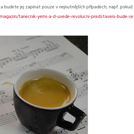
a budete jej zapínat pouze v nejnutnějších případech, např. pokud
/magazin/tanecnik-yemi-a-d-uvede-revolucni-predstaveni-bude-