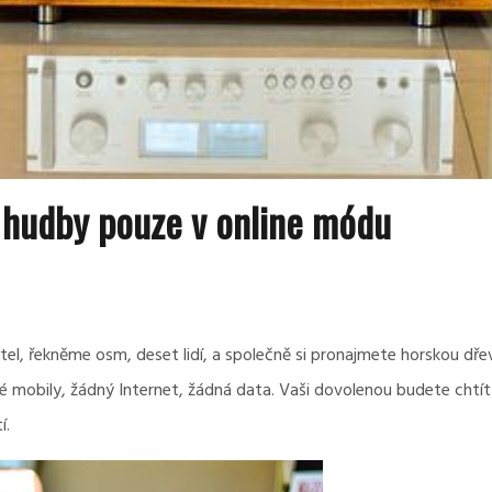
hudby pouze v online módu
el, řekněme osm, deset lidí, a společně si pronajmete horskou dřevě
né mobily, žádný Internet, žádná data. Vaši dovolenou budete chtít
í.