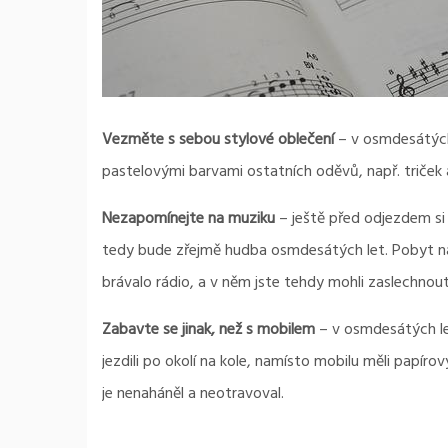
Vezměte s sebou stylové oblečení
– v osmdesátých 
pastelovými barvami ostatních oděvů, např. triček 
Nezapomínejte na muziku
– ještě před odjezdem 
tedy bude zřejmě hudba osmdesátých let. Pobyt na 
brávalo rádio, a v něm jste tehdy mohli zaslechnou
Zabavte se jinak, než s mobilem
– v osmdesátých let
jezdili po okolí na kole, namísto mobilu měli papíro
je nenaháněl a neotravoval.