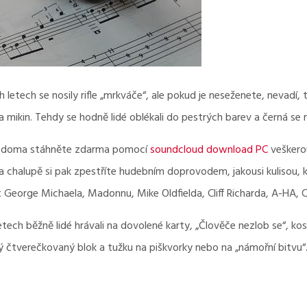
letech se nosily rifle „mrkváče“, ale pokud je neseženete, nevadí
a mikin. Tehdy se hodně lidé oblékali do pestrých barev a černá se
si doma stáhněte zdarma pomocí
soundcloud download PC
veškerou
chalupě si pak zpestříte hudebním doprovodem, jakousi kulisou, 
t George Michaela, Madonnu, Mike Oldfielda, Cliff Richarda, A-HA, 
ech běžně lidé hrávali na dovolené karty, „Člověče nezlob se“, kost
vý čtverečkovaný blok a tužku na piškvorky nebo na „námořní bitvu“.