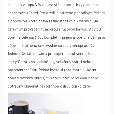
Ihned po vstupu Vás zaujme stěna romanticky ozdobená
nesčetnými růžemi. Prostředí je zařízeno pohodlnými židlemi
a pohovkou, které dotváří atmosféru celé kavárny svým
barevným provedením, modrou a růžovou barvou. Aby byl
dojem z celé návštěvy kompletní, příjemná obsluha Vám jistě
během náročného dne zvedne náladu a věnuje úsměv.
Jednoduše, tato kavárna propojená i s cukrárnou, bude
nejlepší místo pro odpočinek, setkání s přáteli nebo i
obchodní schůzku. Pokud byste si toto místo a vlastní
domácí výrobky oblíbili, můžete si dort nebo další sladké
potraviny objednat na rodinnou oslavu či jako dárek.