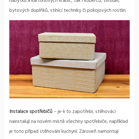
nábytku a kartonových krabic, tak i koberců, svítidel,
bytových doplňků, stínící techniky či pokojových rostlin.
Instalace spotřebičů
– je-li to zapotřebí, stěhováci
nainstalují na novém místě všechny spotřebiče, například
je toto případ stěhování kuchyní. Zároveň namontují