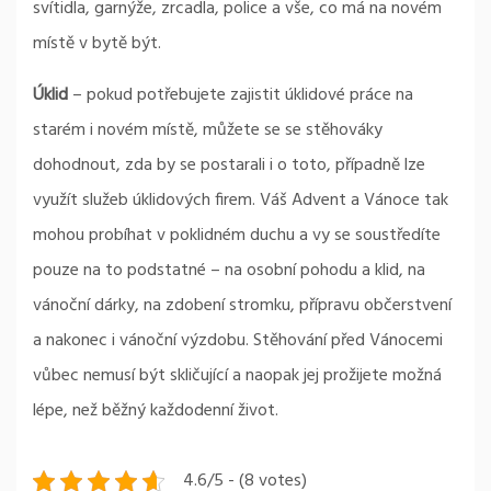
svítidla, garnýže, zrcadla, police a vše, co má na novém
místě v bytě být.
Úklid
– pokud potřebujete zajistit úklidové práce na
starém i novém místě, můžete se se stěhováky
dohodnout, zda by se postarali i o toto, případně lze
využít služeb úklidových firem. Váš Advent a Vánoce tak
mohou probíhat v poklidném duchu a vy se soustředíte
pouze na to podstatné – na osobní pohodu a klid, na
vánoční dárky, na zdobení stromku, přípravu občerstvení
a nakonec i vánoční výzdobu. Stěhování před Vánocemi
vůbec nemusí být skličující a naopak jej prožijete možná
lépe, než běžný každodenní život.
4.6/5 - (8 votes)