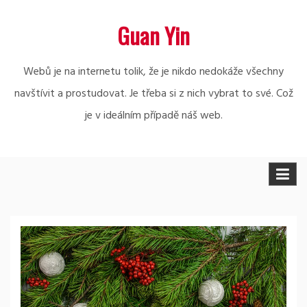
Skip
Guan Yin
to
content
Webů je na internetu tolik, že je nikdo nedokáže všechny
navštívit a prostudovat. Je třeba si z nich vybrat to své. Což
je v ideálním případě náš web.