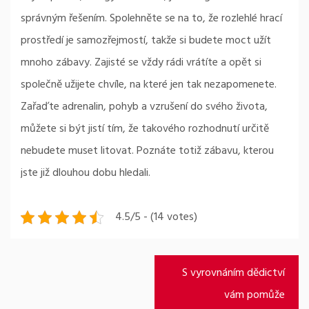
správným řešením. Spolehněte se na to, že rozlehlé hrací
prostředí je samozřejmostí, takže si budete moct užít
mnoho zábavy. Zajisté se vždy rádi vrátíte a opět si
společně užijete chvíle, na které jen tak nezapomenete.
Zařaďte adrenalin, pohyb a vzrušení do svého života,
můžete si být jistí tím, že takového rozhodnutí určitě
nebudete muset litovat. Poznáte totiž zábavu, kterou
jste již dlouhou dobu hledali.
4.5/5 - (14 votes)
Navigace
S vyrovnáním dědictví
pro
vám pomůže