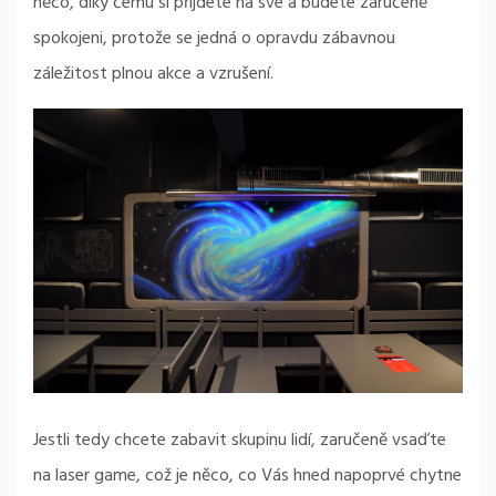
něco, díky čemu si přijdete na své a budete zaručeně
spokojeni, protože se jedná o opravdu zábavnou
záležitost plnou akce a vzrušení.
Jestli tedy chcete zabavit skupinu lidí, zaručeně vsaďte
na laser game, což je něco, co Vás hned napoprvé chytne