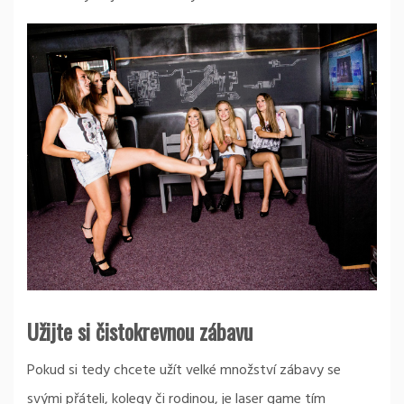
Užijte si čistokrevnou zábavu
Pokud si tedy chcete užít velké množství zábavy se
svými přáteli, kolegy či rodinou, je laser game
tím