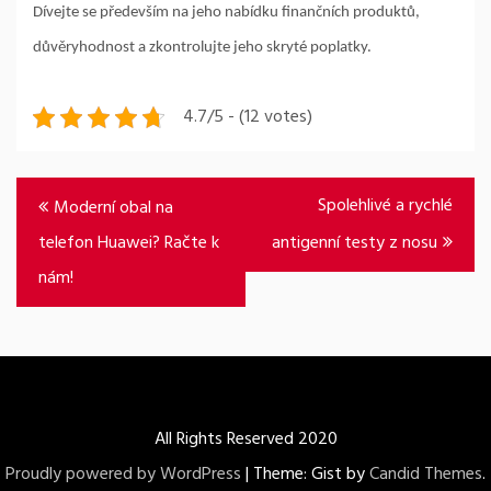
Dívejte se především na jeho nabídku finančních produktů,
důvěryhodnost a zkontrolujte jeho skryté poplatky.
4.7/5 - (12 votes)
Navigace
Spolehlivé a rychlé
Moderní obal na
pro
telefon Huawei? Račte k
antigenní testy z nosu
příspěvek
nám!
All Rights Reserved 2020
Proudly powered by WordPress
|
Theme: Gist by
Candid Themes
.