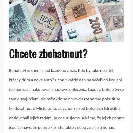
Chcete zbohatnout?
Bohatství je snem snad každého z nás. Kdo by také nechtěl
krásný dům a nové auto? Chodit každý den na večeři do luxusní
restaurace a nakupovat značkové oblečení… Luxus a bohatství se
zamlouvají všem, ale málokdo se opravdu rozhodne pokusit se
ho dosáhnout. Místo toho, abychom se od bohatých lidí učili a
naslouchali jejich radám, je odsuzujeme. Říkáme, že jejich peníze
jsou špinavé, že peníze kazí charakter, nebo že si je ti boháči