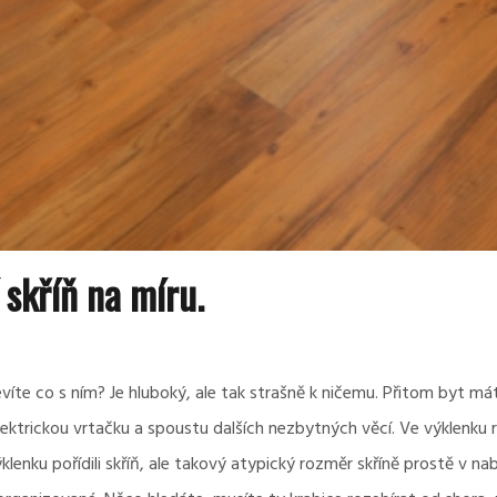
 skříň na míru.
íte co s ním? Je hluboký, ale tak strašně k ničemu. Přitom byt má
ektrickou vrtačku a spoustu dalších nezbytných věcí. Ve výklenku r
výklenku pořídili skříň, ale takový atypický rozměr skříně prostě v na