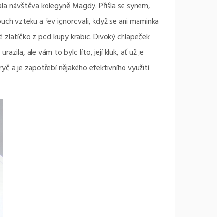
lala návštěva kolegyně Magdy. Přišla se synem,
buch vzteku a řev ignorovali, když se ani maminka
vé zlatíčko z pod kupy krabic. Divoký chlapeček
zila, ale vám to bylo líto, její kluk, ať už je
ryč a je zapotřebí nějakého efektivního využití