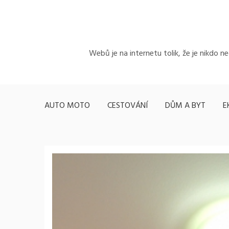
Skip
to
content
Webů je na internetu tolik, že je nikdo n
AUTO MOTO
CESTOVÁNÍ
DŮM A BYT
E