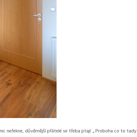
 nic neřekne, důvěrnější přátelé se třeba ptají: „ Proboha co to tady