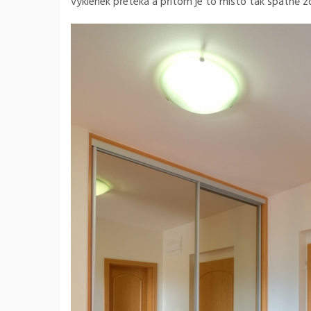
výklenek přetéká a přitom je to místo tak špatně z