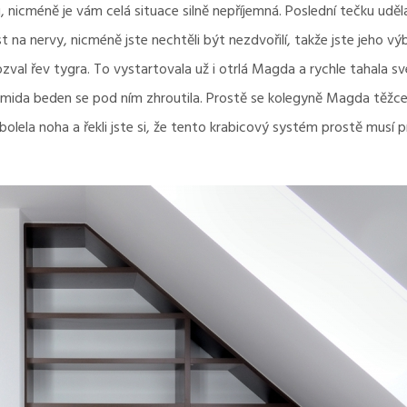
 nicméně je vám celá situace silně nepříjemná. Poslední tečku udě
 na nervy, nicméně jste nechtěli být nezdvořilí, takže jste jeho vý
 ozval řev tygra. To vystartovala už i otrlá Magda a rychle tahala s
ramida beden se pod ním zhroutila.
Prostě se kolegyně Magda těžce ura
 bolela noha a řekli jste si, že tento krabicový systém prostě musí p