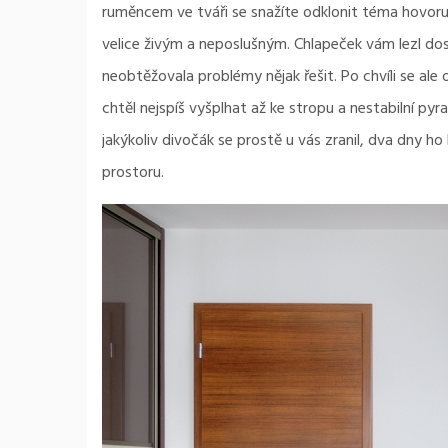
ruměncem ve tváři se snažíte odklonit téma hovoru,
velice živým a neposlušným. Chlapeček vám lezl dost
neobtěžovala problémy nějak řešit.
Po chvíli se ale
chtěl nejspíš vyšplhat až ke stropu a nestabilní py
jakýkoliv divočák se prostě u vás zranil, dva dny ho
prostoru.