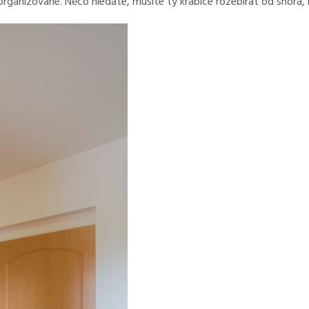
organizované. Něco hledáte, musíte ty krabice rozebírat od shora,