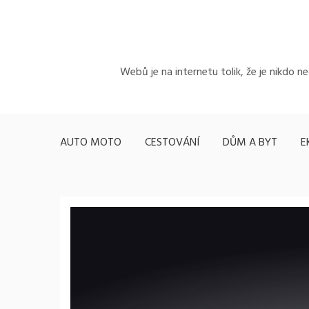
Skip
to
content
Webů je na internetu tolik, že je nikdo n
AUTO MOTO
CESTOVÁNÍ
DŮM A BYT
E