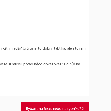
cítí mladší? Určitě je to dobrý taktika, ale stojí jim
 byste si museli pořád něco dokazovat? Co hůř na
Rybařit na řece, nebo na rybníku?