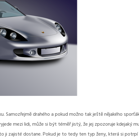
u. Samozřejmě drahého a pokud možno tak ještě nějakého sporťáka. 
e mezi lidi, může si být téměř jistý, že jej zpozoruje kdejaký mu
to ji zajisté dostane. Pokud je to tedy ten typ ženy, která si potrp