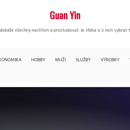
Guan Yin
edokáže všechny navštívit a prostudovat. Je třeba si z nich vybrat 
KONOMIKA
HOBBY
MUŽI
SLUŽBY
VÝROBKY