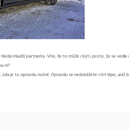
dá mladší partnerky. Víte, že to může i být i proto, že se vedle ní 
na ní?
, zda je to opravdu nutné. Opravdu se nedokážete cítit lépe, aniž