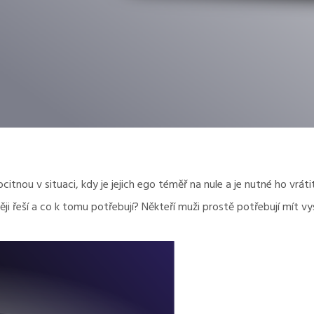
ocitnou v situaci, kdy je jejich ego téměř na nule a je nutné ho vr
těji řeší a co k tomu potřebují? Někteří muži prostě potřebují mít v