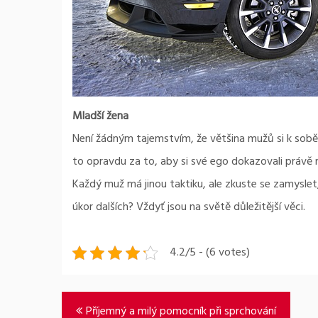
Mladší žena
Není žádným tajemstvím, že většina mužů si k sobě hle
to opravdu za to, aby si své ego dokazovali právě 
Každý muž má jinou taktiku, ale zkuste se zamyslet
úkor dalších? Vždyť jsou na světě důležitější věci.
4.2/5 - (6 votes)
Navigace
Příjemný a milý pomocník při sprchování