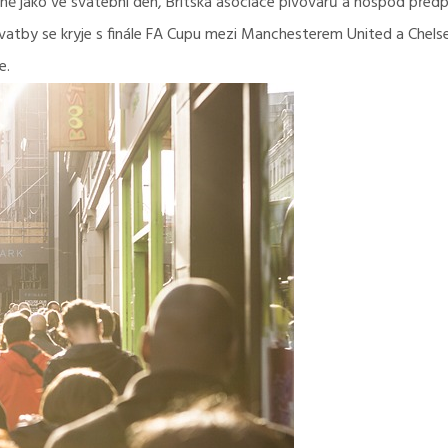
jně jako ve svatební den, Britská asociace pivovarů a hospod před
 svatby se kryje s finále FA Cupu mezi Manchesterem United a Chels
e.