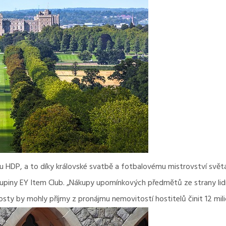
u HDP, a to díky královské svatbě a fotbalovému mistrovství světa
upiny EY Item Club. „Nákupy upomínkových předmětů ze strany lidí 
sty by mohly příjmy z pronájmu nemovitostí hostitelů činit 12 milio