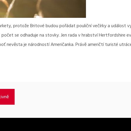
ety, protože Britové budou pořádat pouliční večírky a událost využ
h počet se odhaduje na stovky. Jen rada v hrabství Hertfordshire evi
oť nevěsta je národností Američanka. Právě američtí turisté utrác
tivně