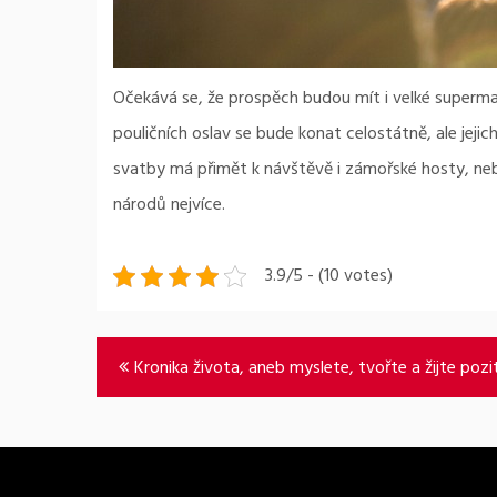
Očekává se, že prospěch budou mít i velké supermark
pouličních oslav se bude konat celostátně, ale jejic
svatby má přimět k návštěvě i zámořské hosty, neb
národů nejvíce.
3.9/5 - (10 votes)
Navigace
Kronika života, aneb myslete, tvořte a žijte pozi
pro
příspěvek