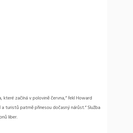
, které začíná v polovině června,“ řekl Howard
a turistů patrně přinesou dočasný nárůst.“ Služba
nů liber.