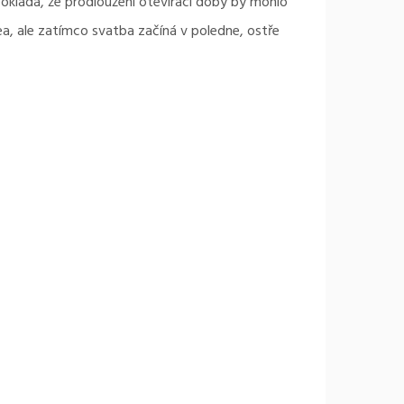
pokládá, že prodloužení otevírací doby by mohlo
ea, ale zatímco svatba začíná v poledne, ostře