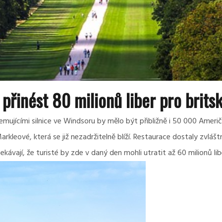
 přinést 80 milionů liber pro brit
 lemujícími silnice ve Windsoru by mělo být přibližně i 50 000 Amer
leové, která se již nezadržitelně blíží. Restaurace dostaly zvlášt
ávají, že turisté by zde v daný den mohli utratit až 60 milionů lib