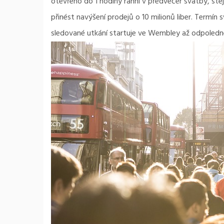
otevřeno do 1 hodiny ranní v předvečer svatby, ste
přinést navýšení prodejů o 10 milionů liber. Termín
sledované utkání startuje ve Wembley až odpoledn