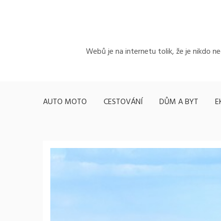
Skip
to
content
Webů je na internetu tolik, že je nikdo n
AUTO MOTO
CESTOVÁNÍ
DŮM A BYT
E