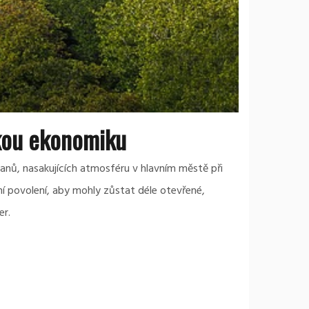
skou ekonomiku
ičanů, nasakujících atmosféru v hlavním městě při
ní povolení, aby mohly zůstat déle otevřené,
er.