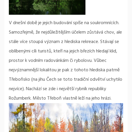
V dnešní době je jejich budování spíše na soukromnících.
Samozřejmě, že nejdůležitějším účelem zůstává chov, ale
stále více stoupá význam z hlediska rekreace. Stávají se
oblíbenými cíli turistů, kteří na jejich březích hledají klid,
prostor k vodním radovánkám či rybolovu. Vůbec
nejvýznamnější lokalitou je pak z tohoto hlediska patrně
Třeboňsko (na jihu Čech se toto tradiční odvětví uchytilo
nejvíce). Nachází se zde i největší rybník republiky
Rožumberk. Město Třeboň vlastně leží na jeho hrázi.