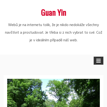
Skip
Guan Yin
to
content
Webů je na internetu tolik, že je nikdo nedokáže všechny
navštívit a prostudovat. Je třeba si z nich vybrat to své. Což
je v ideálním případě náš web.