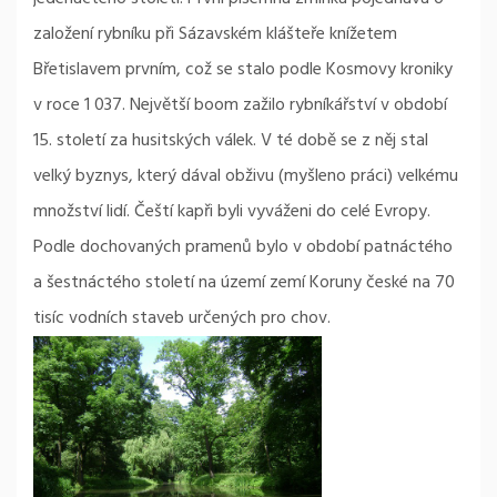
založení rybníku při Sázavském klášteře knížetem
Břetislavem prvním, což se stalo podle Kosmovy kroniky
v roce 1 037. Největší boom zažilo rybníkářství v období
15. století za husitských válek. V té době se z něj stal
velký byznys, který dával obživu (myšleno práci) velkému
množství lidí. Čeští kapři byli vyváženi do celé Evropy.
Podle dochovaných pramenů bylo v období patnáctého
a šestnáctého století na území zemí Koruny české na 70
tisíc vodních staveb určených pro chov.