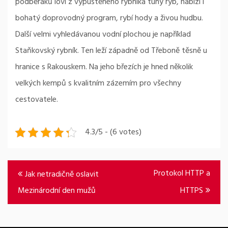
podběráků loví z vypuštěného rybníka tuny ryb, nabízí i
bohatý doprovodný program, rybí hody a živou hudbu.
Další velmi vyhledávanou vodní plochou je například
Staňkovský rybník. Ten leží západně od Třeboně těsně u
hranice s Rakouskem. Na jeho březích je hned několik
velkých kempů s kvalitním zázemím pro všechny
cestovatele.
4.3/5 - (6 votes)
Navigace
Protokol HTTP a
Jak netradičně oslavit
pro
Mezinárodní den mužů
HTTPS
příspěvek