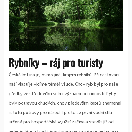
Rybníky – ráj pro turisty
Česká kotlina je, mimo jiné, krajem rybníků. Při cestování
naší vlastí je vidíme téměř všude. Chov ryb byl pro naše
předky ve středověku velmi významnou činností. Ryby
byly potravou chudých, chov především kaprů znamenal
jistotu potravy pro národ. I proto se první vodní díla
určená pro hospodářské využití začínala stavět již od
jedenáctého století. První písemná zmínka pojednává o